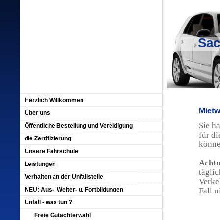
Sac
Herzlich Willkommen
Miet
Über uns
Sie h
Öffentliche Bestellung und Vereidigung
für di
die Zertifizierung
könne
Unsere Fahrschule
Achtu
Leistungen
täglic
Verhalten an der Unfallstelle
Verke
NEU: Aus-, Weiter- u. Fortbildungen
Fall n
Unfall - was tun ?
Freie Gutachterwahl