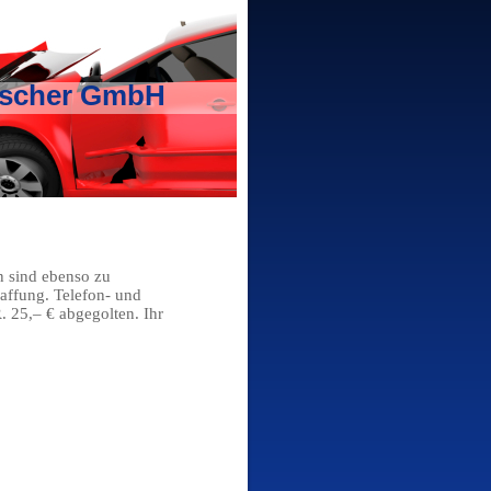
ischer GmbH
 sind ebenso zu
affung. Telefon- und
. 25,– € abgegolten. Ihr