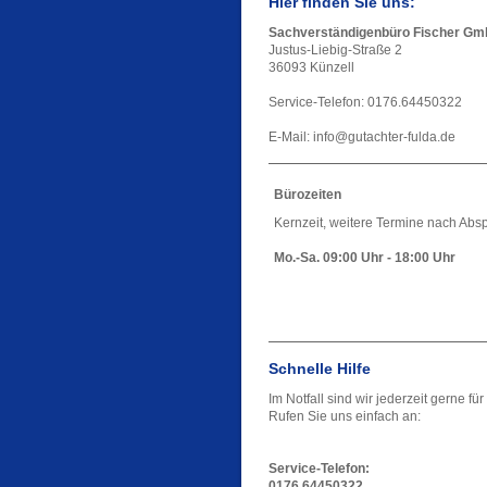
Hier finden Sie uns:
Sachverständigenbüro Fischer G
Justus-Liebig-Straße 2
36093 Künzell
Service-Telefon: 0176.64450322
E-Mail: info@gutachter-fulda.de
Bürozeiten
Kernzeit, weitere Termine nach Abs
Mo.-Sa. 09:00 Uhr - 18:00 Uhr
Schnelle Hilfe
Im Notfall sind wir jederzeit gerne für
Rufen Sie uns einfach an:
Service-Telefon:
0176.64450322