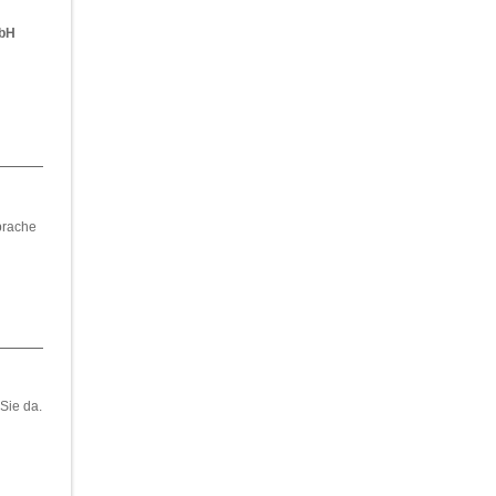
mbH
prache
 Sie da.